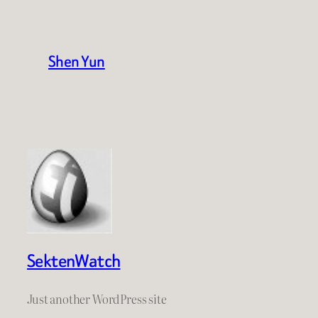
Shen Yun
SektenWatch
Just another WordPress site