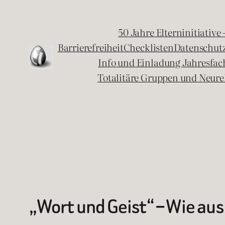
Zum
Inhalt
50 Jahre Elterninitiative
springen
Barrierefreiheit
Checklisten
Datenschut
Info und Einladung Jahresfa
Totalitäre Gruppen und Neure
„Wort und Geist“ – Wie aus