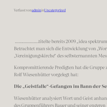
Verfasst von
admin
in
Uncategorized
……………….titelte bereits 2009 „idea spektrum“
Betrachtet man sich die Entwicklung von „Wort
„Vereinigungskirche“ des selbsternannten Mess
Kompromittierende Predigten hat die Gruppe zwi
Rolf Wiesenhütter vorgelegt hat:
Die „Geistfalle“-Gefangen im Bann der S
Wiesenhütter analysiert Wort und Geist anhand
des Gruppenführers Bauer und seiner engeren U