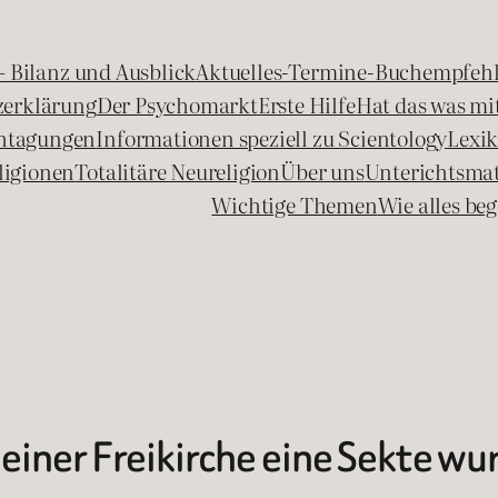
 – Bilanz und Ausblick
Aktuelles-Termine-Buchempfeh
zerklärung
Der Psychomarkt
Erste Hilfe
Hat das was mit
chtagungen
Informationen speziell zu Scientology
Lexi
ligionen
Totalitäre Neureligion
Über uns
Unterichtsmat
Wichtige Themen
Wie alles b
 einer Freikirche eine Sekte wu