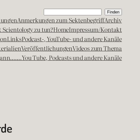
Suchen
Finden
lungen
Anmerkungen zum Sektenbegriff
Archiv
 Scientology zu tun?
Home
Impressum/Kontakt
kon
Links
Podcast-, YouTube- und andere Kanäle
erialien
Veröffentlichungen
Videos zum Thema
egann…….
You Tube, Podcasts und andere Kanäle
rde