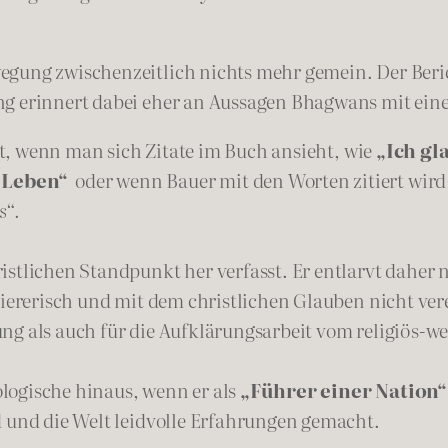
egung zwischenzeitlich nichts mehr gemein. Der Beri
ung erinnert dabei eher an Aussagen Bhagwans mit ei
tzt, wenn man sich Zitate im Buch ansieht, wie
„Ich gl
s Leben“
oder wenn Bauer mit den Worten zitiert wird
s“.
istlichen Standpunkt her verfasst. Er entlarvt daher
tiererisch und mit dem christlichen Glauben nicht vere
ng als auch für die Aufklärungsarbeit vom religiös-w
logische hinaus, wenn er als
„Führer einer Nation“
d und die Welt leidvolle Erfahrungen gemacht.