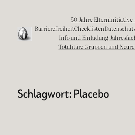
Zum
Inhalt
50 Jahre Elterninitiative
springen
Barrierefreiheit
Checklisten
Datenschut
Info und Einladung Jahresfa
Totalitäre Gruppen und Neure
Schlagwort:
Placebo