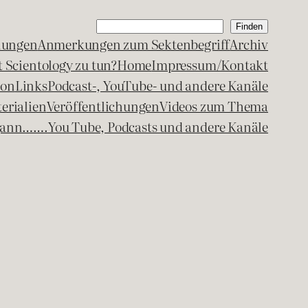
Suchen
Finden
lungen
Anmerkungen zum Sektenbegriff
Archiv
 Scientology zu tun?
Home
Impressum/Kontakt
kon
Links
Podcast-, YouTube- und andere Kanäle
erialien
Veröffentlichungen
Videos zum Thema
egann…….
You Tube, Podcasts und andere Kanäle