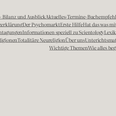
 – Bilanz und Ausblick
Aktuelles-Termine-Buchempfeh
zerklärung
Der Psychomarkt
Erste Hilfe
Hat das was mit
chtagungen
Informationen speziell zu Scientology
Lexi
ligionen
Totalitäre Neureligion
Über uns
Unterichtsmat
Wichtige Themen
Wie alles b