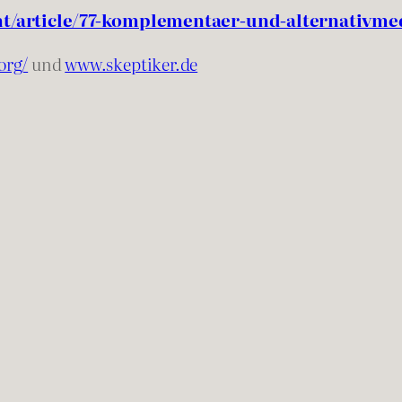
t/article/77-komplementaer-und-alternativm
org/
und
www.skeptiker.de