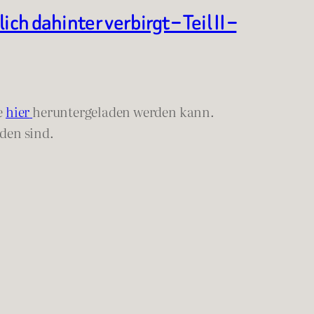
dahinter verbirgt – Teil II –
ie
hier
heruntergeladen werden kann.
den sind.