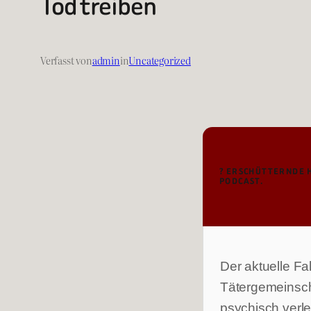
Tod treiben
Verfasst von
admin
in
Uncategorized
? ERSCHÜTTERNDE 
PODCAST.
Der aktuelle Fal
Tätergemeinscha
psychisch verle