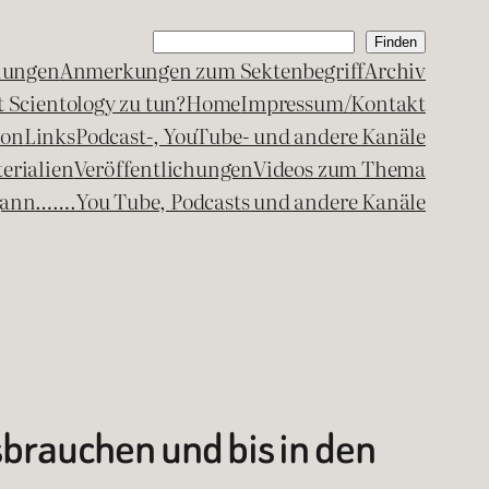
Suchen
Finden
lungen
Anmerkungen zum Sektenbegriff
Archiv
 Scientology zu tun?
Home
Impressum/Kontakt
kon
Links
Podcast-, YouTube- und andere Kanäle
erialien
Veröffentlichungen
Videos zum Thema
egann…….
You Tube, Podcasts und andere Kanäle
brauchen und bis in den