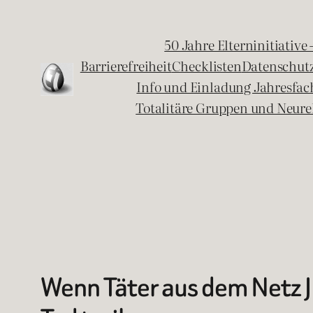
Zum
Inhalt
50 Jahre Elterninitiative
springen
Barrierefreiheit
Checklisten
Datenschut
Info und Einladung Jahresfa
Totalitäre Gruppen und Neure
Wenn Täter aus dem Netz J