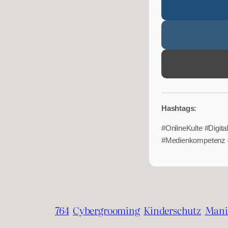
Hashtags:
#OnlineKulte #Digi
#Medienkompetenz #
764
Cybergrooming
Kinderschutz
Mani