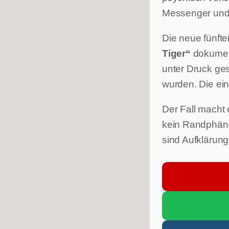
Messenger und
Die neue fünft
Tiger“
dokument
unter Druck ges
wurden. Die ei
Der Fall macht 
kein Randphäno
sind Aufklärung