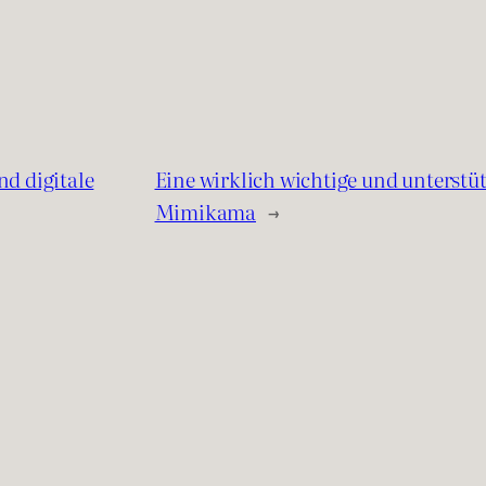
d digitale
Eine wirklich wichtige und unterstüt
Mimikama
→