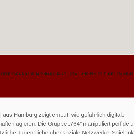
HINTERGRÜNDE ZUM ONLINE-KULT „764“ UND WHITE TIGER IM NEUE
l aus Hamburg zeigt erneut, wie gefährlich digitale
ften agieren. Die Gruppe „764“ manipuliert perfide u
tzliche Jugendliche über soziale Netzwerke, Spielepl