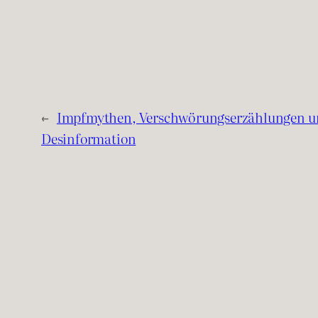
←
Impfmythen, Verschwörungserzählungen un
Desinformation