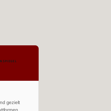
N SPIEGEL
nd gezielt
attformen,