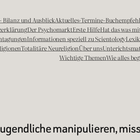
 – Bilanz und Ausblick
Aktuelles-Termine-Buchempfeh
zerklärung
Der Psychomarkt
Erste Hilfe
Hat das was mit
chtagungen
Informationen speziell zu Scientology
Lexi
ligionen
Totalitäre Neureligion
Über uns
Unterichtsmat
Wichtige Themen
Wie alles b
ugendliche manipulieren, miss