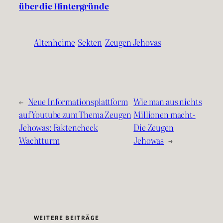
über die Hintergründe
Altenheime
Sekten
Zeugen Jehovas
←
Neue Informationsplattform
Wie man aus nichts
auf Youtube zum Thema Zeugen
Millionen macht-
Jehowas: Faktencheck
Die Zeugen
Wachtturm
Jehowas
→
WEITERE BEITRÄGE