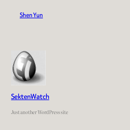
Shen Yun
SektenWatch
Just another WordPress site