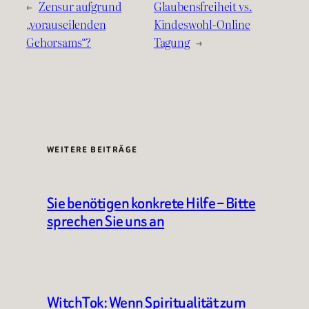
←
Zensur aufgrund
Glaubensfreiheit vs.
„vorauseilenden
Kindeswohl-Online
Gehorsams“?
Tagung
→
WEITERE BEITRÄGE
Sie benötigen konkrete Hilfe – Bitte
sprechen Sie uns an
WitchTok: Wenn Spiritualität zum