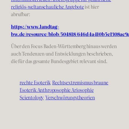
religiös-weltanschauliche Angebote
ist hier
abrufbar:
https://www.landtag-
bw.de/resource/blob/504818/646d4a410b5e1308ac9a
Über den Focus Baden-Württemberg hinaus werden
auch Tendenzen und Entwicklungen beschrieben,
die für das gesamte Bundesgebiet relevant sind.
rechte Esoterik
Rechtsextremismus braune
Esoterik Anthroposophie Ariosophie
Scientology
Verschwörungstheorien