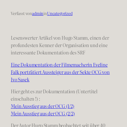
Verfasst von
admin
in
Uncategorized
Lesenswerter Artikel von Hugo Stamm, einen der
profundesten Kenner der Organisation und eine
interessante Dokumentation des SRF
Eine Dokumentation der Filmemacherin Eveline
Falk porträtiert Aussteiger aus der Sekte OCG von
Ivo Sasek
Hier geht es zur Dokumentation (Untertitel
einschalten !) :
Mein Ausstieg aus der OCG (1/2)
Mein Ausstieg aus der OCG (2/2)
Der Autor Hugo Stamm beobachtet seit über 40