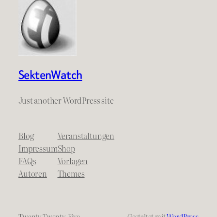
SektenWatch
Just another WordPress site
Blog
Veranstaltungen
Impressum
Shop
FAQs
Vorlagen
Autoren
Themes
Twenty Twenty-Five
Gestaltet mit
WordPress