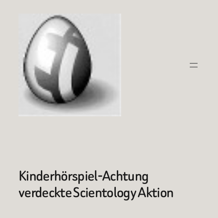
Zum
Inhalt
springen
Kinderhörspiel-Achtung
verdeckte Scientology Aktion