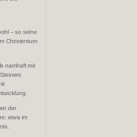
ohl – so seine
lem Christentum
ls namhaft mit
Steiners
it
ntwicklung.
hen der
re: etwa im
nis.