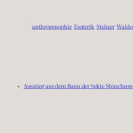
anthroposophie
Esoterik
Steiner
Waldo
←
Ausstieg aus dem Bann der Sekte Shincheon