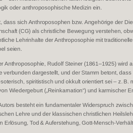
gik oder anthroposophische Medizin ein.
rt, dass sich Anthroposophen bzw. Angehörige der Die
schaft (CG) als christliche Bewegung verstehen, obw
liche Lehrinhalte der Anthroposophie mit traditionel
el seien.
r Anthroposophie, Rudolf Steiner (1861–1925) wird a
 verbunden dargestellt, und der Stamm betont, dass 
soterisch, spiritistisch und okkult orientiert sei – z. B. m
von Wiedergeburt („Reinkarnation“) und karmischer E
Autors besteht ein fundamentaler Widerspruch zwisc
chen Lehre und der klassischen christlichen Heilsleh
n Erlösung, Tod & Auferstehung, Gott‑Mensch‑Verhält