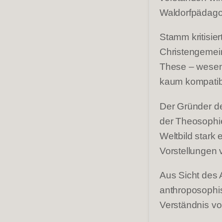
Waldorf­pädago
Stamm kritisie
Christengemein
These – wesent
kaum kompatib
Der Gründer de
der Theosophie
Weltbild stark e
Vorstellungen 
Aus Sicht des 
anthroposophis
Verständnis vo