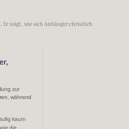
Er zeigt, wie sich Anhänger christlich
er,
dung zur
ieren, während
häufig kaum
wie die