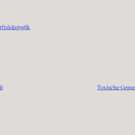
rfpädagogik
ji
Toxische Geme