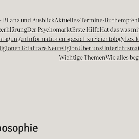
 – Bilanz und Ausblick
Aktuelles-Termine-Buchempfeh
zerklärung
Der Psychomarkt
Erste Hilfe
Hat das was mit
chtagungen
Informationen speziell zu Scientology
Lexi
ligionen
Totalitäre Neureligion
Über uns
Unterichtsmat
Wichtige Themen
Wie alles b
posophie