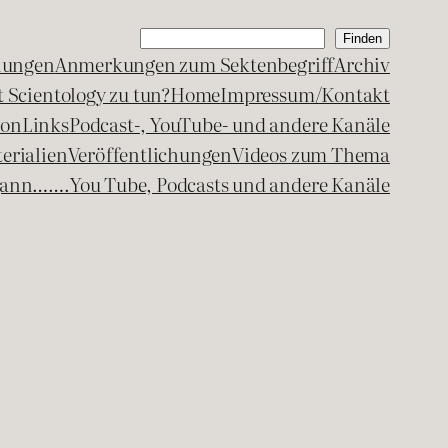
Suchen
Finden
lungen
Anmerkungen zum Sektenbegriff
Archiv
 Scientology zu tun?
Home
Impressum/Kontakt
kon
Links
Podcast-, YouTube- und andere Kanäle
erialien
Veröffentlichungen
Videos zum Thema
egann…….
You Tube, Podcasts und andere Kanäle