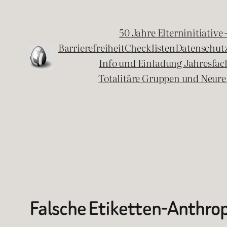
Zum
Inhalt
50 Jahre Elterninitiative
springen
Barrierefreiheit
Checklisten
Datenschut
Info und Einladung Jahresfa
Totalitäre Gruppen und Neure
Falsche Etiketten-Anthro