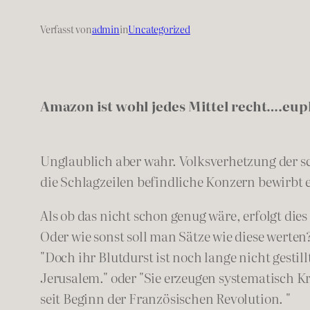
Verfasst von
admin
in
Uncategorized
Amazon ist wohl jedes Mittel recht….eu
Unglaublich aber wahr. Volksverhetzung der 
die Schlagzeilen befindliche Konzern bewirbt ei
Als ob das nicht schon genug wäre, erfolgt di
Oder wie so
nst soll man Sätze wie diese werten
"Doch ihr Blutdurst ist noch lange nicht gestill
Jerusalem." oder "Sie erzeugen systematisch Kr
seit Beginn der Französischen Revolution. "