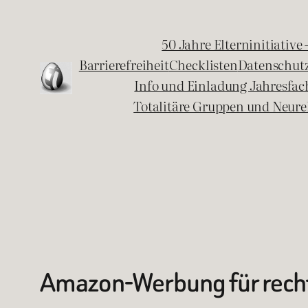
Zum
Inhalt
50 Jahre Elterninitiative
springen
Barrierefreiheit
Checklisten
Datenschut
Info und Einladung Jahresfa
Totalitäre Gruppen und Neure
Amazon-Werbung für rech