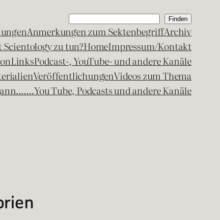
Suchen
Finden
lungen
Anmerkungen zum Sektenbegriff
Archiv
 Scientology zu tun?
Home
Impressum/Kontakt
kon
Links
Podcast-, YouTube- und andere Kanäle
erialien
Veröffentlichungen
Videos zum Thema
egann…….
You Tube, Podcasts und andere Kanäle
orien