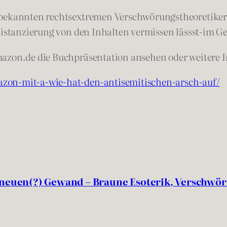
 bekannten rechtsextremen Verschwörungstheoretikers
Distanzierung von den Inhalten vermissen lässst-im Ge
mazon.de die Buchpräsentation ansehen oder weitere I
zon-mit-a-wie-hat-den-antise
mitischen-arsch-auf/
neuen(?) Gewand – Braune Esoterik, Verschwör