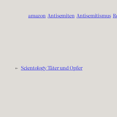
amazon
Antisemiten
Antisemitismus
R
←
Scientology Täter und Opfer