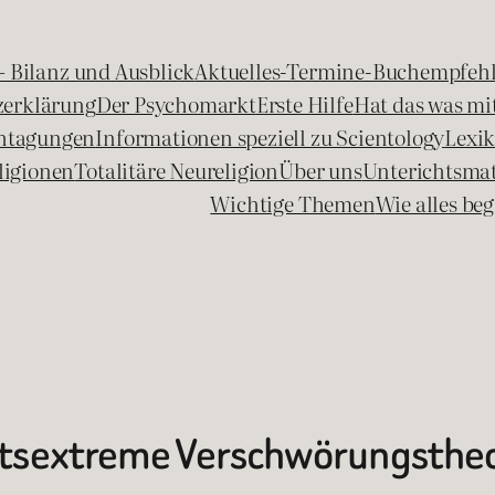
 – Bilanz und Ausblick
Aktuelles-Termine-Buchempfeh
zerklärung
Der Psychomarkt
Erste Hilfe
Hat das was mit
chtagungen
Informationen speziell zu Scientology
Lexi
ligionen
Totalitäre Neureligion
Über uns
Unterichtsmat
Wichtige Themen
Wie alles b
tsextreme Verschwörungsthe