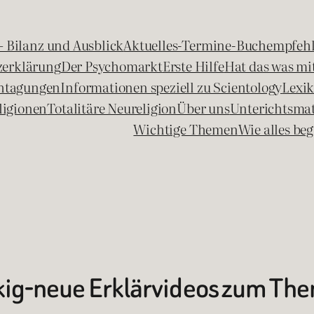
 – Bilanz und Ausblick
Aktuelles-Termine-Buchempfeh
zerklärung
Der Psychomarkt
Erste Hilfe
Hat das was mit
chtagungen
Informationen speziell zu Scientology
Lexi
ligionen
Totalitäre Neureligion
Über uns
Unterichtsmat
Wichtige Themen
Wie alles b
ckig-neue Erklärvideos zum Th