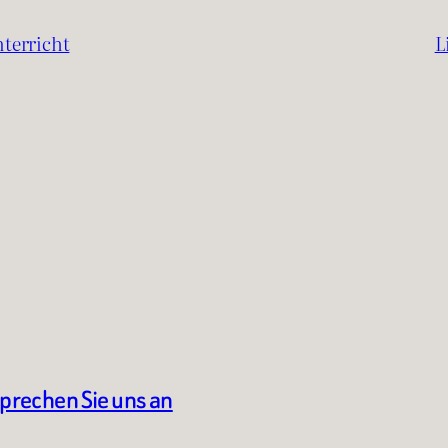
terricht
L
sprechen Sie uns an