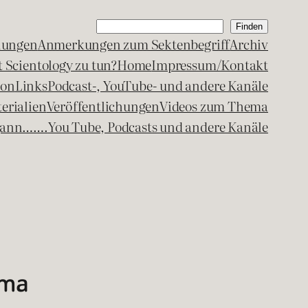
Suchen
Finden
lungen
Anmerkungen zum Sektenbegriff
Archiv
 Scientology zu tun?
Home
Impressum/Kontakt
kon
Links
Podcast-, YouTube- und andere Kanäle
erialien
Veröffentlichungen
Videos zum Thema
egann…….
You Tube, Podcasts und andere Kanäle
ema