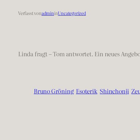
Verfasst von
admin
in
Uncategorized
Linda fragt – Tom antwortet. Ein neues Angeb
Bruno Gröning
Esoterik
Shinchonji
Ze