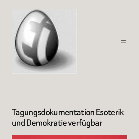
Zum
Inhalt
springen
Tagungsdokumentation Esoterik
und Demokratie verfügbar