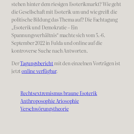
stehen hinter dem riesigen Esoterikmarkt? Wie geht
die Gesellschaft mit Esoterik um und wie greift die
politische Bildung das Thema auf? Die Fachtagung
„Esoterik und Demokratie – Ein
Spannungsverhältnis“ machte sich vom 5.-6.
September 2022 in Fulda und online auf die
kontroverse Suche nach Antworten.
Der
Tagungsbericht
mit den einzelnen Vorträgen ist
jetzt
online verfügbar
.
Rechtsextremismus braune Esoterik
Anthroposophie Ariosophie
Verschwörungstheorie