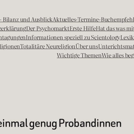
 – Bilanz und Ausblick
Aktuelles-Termine-Buchempfeh
zerklärung
Der Psychomarkt
Erste Hilfe
Hat das was mit
chtagungen
Informationen speziell zu Scientology
Lexi
ligionen
Totalitäre Neureligion
Über uns
Unterichtsmat
Wichtige Themen
Wie alles b
t einmal genug Probandinnen