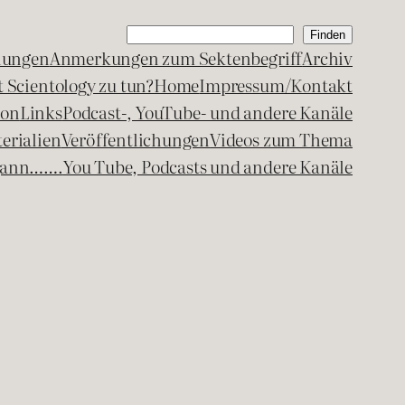
Suchen
Finden
lungen
Anmerkungen zum Sektenbegriff
Archiv
 Scientology zu tun?
Home
Impressum/Kontakt
kon
Links
Podcast-, YouTube- und andere Kanäle
erialien
Veröffentlichungen
Videos zum Thema
egann…….
You Tube, Podcasts und andere Kanäle