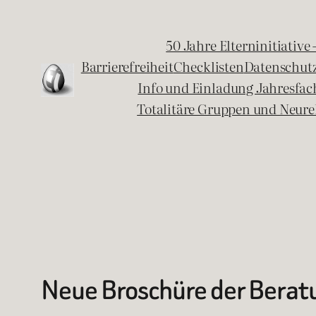
Zum
Inhalt
50 Jahre Elterninitiative
springen
Barrierefreiheit
Checklisten
Datenschut
Info und Einladung Jahresfa
Totalitäre Gruppen und Neure
Neue Broschüre der Beratu