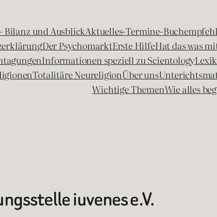
 – Bilanz und Ausblick
Aktuelles-Termine-Buchempfeh
zerklärung
Der Psychomarkt
Erste Hilfe
Hat das was mit
chtagungen
Informationen speziell zu Scientology
Lexi
ligionen
Totalitäre Neureligion
Über uns
Unterichtsmat
Wichtige Themen
Wie alles b
ngsstelle iuvenes e.V.