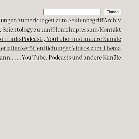
Suchen
Finden
lungen
Anmerkungen zum Sektenbegriff
Archiv
 Scientology zu tun?
Home
Impressum/Kontakt
kon
Links
Podcast-, YouTube- und andere Kanäle
erialien
Veröffentlichungen
Videos zum Thema
egann…….
You Tube, Podcasts und andere Kanäle