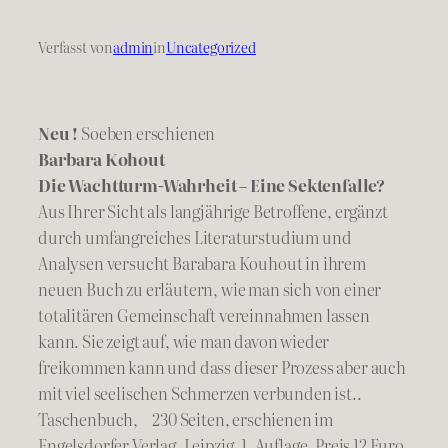
Verfasst von
admin
in
Uncategorized
Neu !
Soeben erschienen
Barbara Kohout
Die Wachtturm-Wahrheit – Eine Sektenfalle?
Aus Ihrer Sicht als langjährige Betroffene, ergänzt
durch umfangreiches Literaturstudium und
Analysen versucht Barabara Kouhout in ihrem
neuen Buch zu erläutern, wie man sich von einer
totalitären Gemeinschaft vereinnahmen lassen
kann. Sie zeigt auf, wie man davon wieder
freikommen kann und dass dieser Prozess aber auch
mit viel seelischen Schmerzen verbunden ist..
Taschenbuch, 230 Seiten, erschienen im
Engelsdorfer Verlag, Leipzig, 1. Auflage, Preis 12 Euro