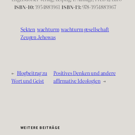
ISBN-10:
3954883961
ISBN-13:
978-3954883967
Sekten
wachturm
wachturm gesellschaft
Zeugen Jehowas
←
Blogbeitrag zu
Positives Denken und andere
Wort und Geist
affirmative Ideologien
→
WEITERE BEITRÄGE