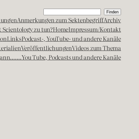
Suchen
Finden
lungen
Anmerkungen zum Sektenbegriff
Archiv
 Scientology zu tun?
Home
Impressum/Kontakt
kon
Links
Podcast-, YouTube- und andere Kanäle
erialien
Veröffentlichungen
Videos zum Thema
egann…….
You Tube, Podcasts und andere Kanäle