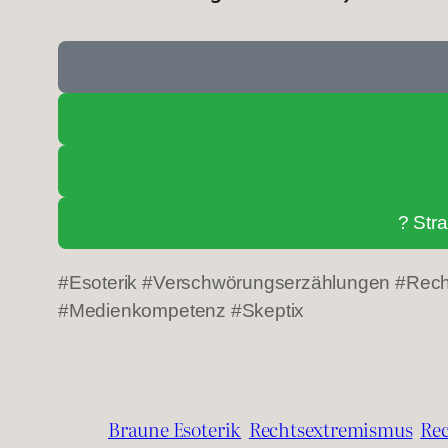
? Str
#Esoterik #Verschwörungserzählungen #Rech
#Medienkompetenz #Skeptix
Braune Esoterik
Rechtsextremismus
Re