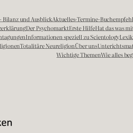
 – Bilanz und Ausblick
Aktuelles-Termine-Buchempfeh
zerklärung
Der Psychomarkt
Erste Hilfe
Hat das was mit
chtagungen
Informationen speziell zu Scientology
Lexi
ligionen
Totalitäre Neureligion
Über uns
Unterichtsmat
Wichtige Themen
Wie alles b
ken