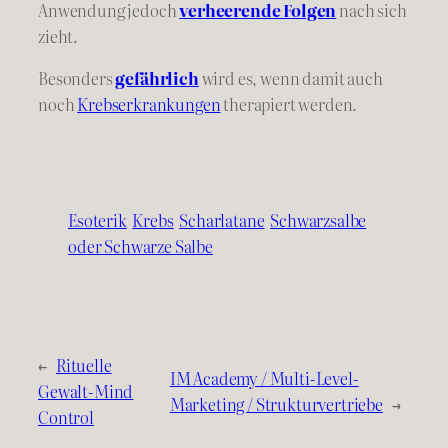
Anwendung jedoch
verheerende Folgen
nach sich
zieht.
Besonders
gefährlich
wird es, wenn damit auch
noch
Krebserkrankungen
therapiert werden.
Esoterik
Krebs
Scharlatane
Schwarzsalbe
oder Schwarze Salbe
←
Rituelle
IM Academy / Multi-Level-
Gewalt-Mind
Marketing / Strukturvertriebe
→
Control