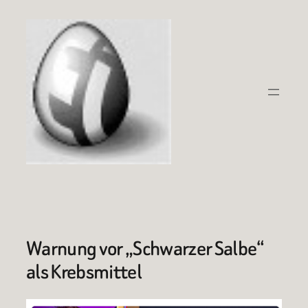
Zum
Inhalt
springen
Warnung vor „Schwarzer Salbe“
als Krebsmittel