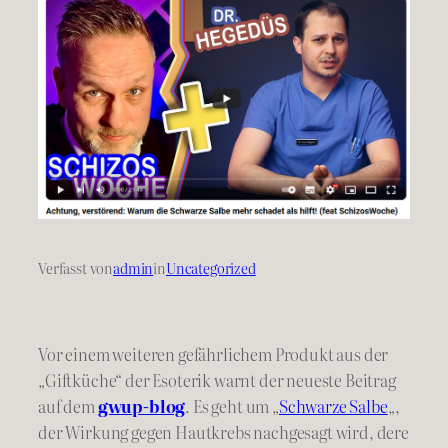
Verfasst von
admin
in
Uncategorized
Vor einem weiteren gefährlichem Produkt aus der
„Giftküche“ der Esoterik warnt der neueste Beitrag
auf dem
gwup-blog
. Es geht um „
Schwarze Salbe
„,
der Wirkung gegen Hautkrebs nachgesagt wird, dere