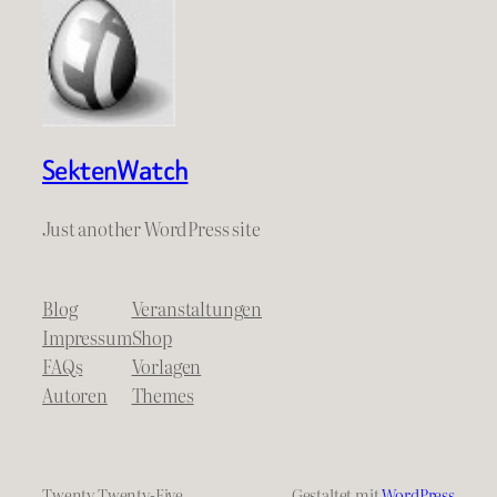
SektenWatch
Just another WordPress site
Blog
Veranstaltungen
Impressum
Shop
FAQs
Vorlagen
Autoren
Themes
Twenty Twenty-Five
Gestaltet mit
WordPress