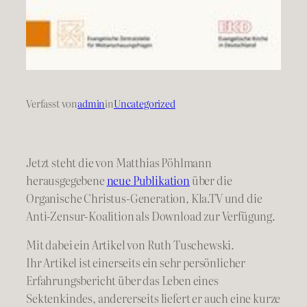
Verfasst von
admin
in
Uncategorized
Jetzt steht die von Matthias Pöhlmann
herausgegebene
neue Publikation
über die
Organische Christus-Generation, Kla.TV und die
Anti-Zensur-Koalition als Download zur Verfügung.
Mit dabei ein Artikel von Ruth Tuschewski.
Ihr Artikel ist einerseits ein sehr persönlicher
Erfahrungsbericht über das Leben eines
Sektenkindes, andererseits liefert er auch eine kurze