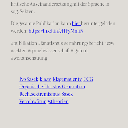
kritische Auseinandersetzung mit der Sprache in
sog. Sekten.
Die gesamte Publikation kann
hier
heruntergeladen
werden:
https://lnkd.in/eHFyMmiN
#publikation
#fanatismus
#erfahrungsbericht
#ezw
#sekten
#sprachwissenschaft
#igotout
#weltanschauung
Ivo Sasek
kla.tv
Klagemauer tv
OCG
Organische Christus Generation
Rechtsextremismus
Sasek
Verschwörungstheorien