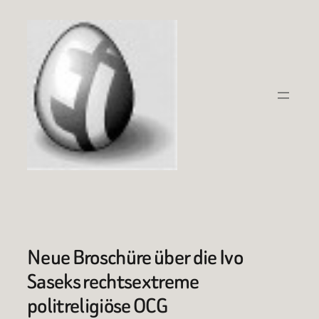
Zum
Inhalt
springen
Neue Broschüre über die Ivo
Saseks rechtsextreme
politreligiöse OCG