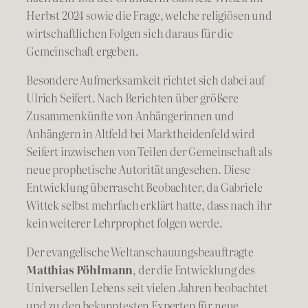
Herbst 2024 sowie die Frage, welche religiösen und
wirtschaftlichen Folgen sich daraus für die
Gemeinschaft ergeben.
Besondere Aufmerksamkeit richtet sich dabei auf
Ulrich Seifert. Nach Berichten über größere
Zusammenkünfte von Anhängerinnen und
Anhängern in Altfeld bei Marktheidenfeld wird
Seifert inzwischen von Teilen der Gemeinschaft als
neue prophetische Autorität angesehen. Diese
Entwicklung überrascht Beobachter, da Gabriele
Wittek selbst mehrfach erklärt hatte, dass nach ihr
kein weiterer Lehrprophet folgen werde.
Der evangelische Weltanschauungsbeauftragte
Matthias Pöhlmann
, der die Entwicklung des
Universellen Lebens seit vielen Jahren beobachtet
und zu den bekanntesten Experten für neue