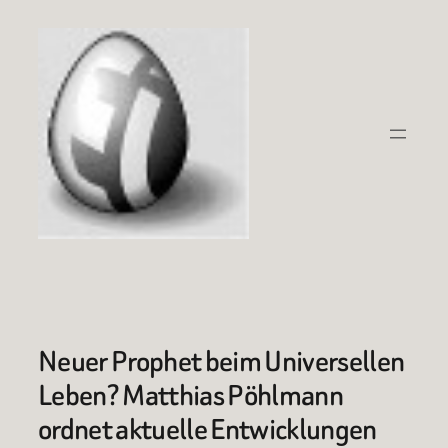
Zum
Inhalt
springen
Neuer Prophet beim Universellen
Leben? Matthias Pöhlmann
ordnet aktuelle Entwicklungen