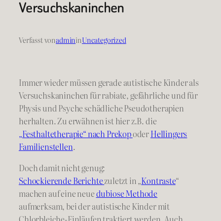
Versuchskaninchen
Verfasst von
admin
in
Uncategorized
Immer wieder müssen gerade autistische Kinder als
Versuchskaninchen für rabiate, gefährliche und für
Physis und Psyche schädliche Pseudotherapien
herhalten. Zu erwähnen ist hier z.B. die
„Festhaltetherapie“ nach Prekop
oder
Hellingers
Familienstellen
.
Doch damit nicht genug:
Schockierende Berichte
zuletzt in „
Kontraste
“
machen auf eine neue
dubiose Methode
aufmerksam, bei der autistische Kinder mit
Chlorbleiche-Einläufen traktiert werden. Auch