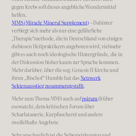
gegen Krebs soll dieses angebliche Wundermittel
helfen.
MMS (Miracle Mineral Supplement)
– Dahinter
verbirgt sich mehr als nur eine gefährliche
„Therapie“methode, die in Deutschland von einigen
dubiosen Heilpraktikern angeboten wird, vielmehr
gibt es auch noch ideologische Hintergründe, die in
der Diskussion bisher kaum zur Sprache kommen.
Mehr darüber, über die sog. Genesis II Kirche und
ihren „Bischof“ Humble hat das
Netzwerk
Sektenausstieg zusammengestellt
.
Mehr zum Thema MMS auch auf
psiram
(früher
esowatch), dem kritischen Forum über
Scharlatanerie, Kurpfuscherei und andere
zweifelhafte Angebote
Sehr anschaulich ist die Nebenwirkungen und