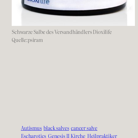
Schwarze Salbe des Versandhändlers Dioxilife
Quelle:psiram
Autismus
black salves
cancer salve
Escharotics
Genesis II Kirche
Heilpraktiker