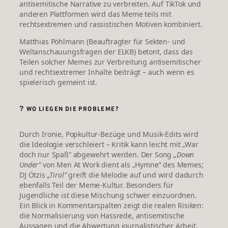
antisemitische Narrative zu verbreiten.
Auf TikTok und 
anderen Plattformen wird das Meme teils mit 
rechtsextremen und rassistischen Motiven kombiniert.
Matthias Pöhlmann (Beauftragter für Sekten- und 
Weltanschauungsfragen der ELKB) betont, dass das 
Teilen solcher Memes zur Verbreitung antisemitischer 
und rechtsextremer Inhalte beiträgt – auch wenn es 
spielerisch gemeint ist.
?
WO LIEGEN DIE PROBLEME?
Durch Ironie, Popkultur‑Bezüge und Musik‑Edits wird
die Ideologie verschleiert – Kritik kann leicht mit „War
doch nur Spaß“ abgewehrt werden.
Der Song 
„Down 
Under“
 von Men At Work dient als „Hymne“ des Memes; 
DJ Ötzis 
„Tirol“
 greift die Melodie auf und wird dadurch 
ebenfalls Teil der Meme-Kultur. 
Besonders für
Jugendliche ist diese Mischung schwer einzuordnen.
Ein Blick in Kommentarspalten zeigt die realen Risiken:
die Normalisierung von Hassrede, antisemitische
Aussagen und die Abwertung journalistischer Arbeit.