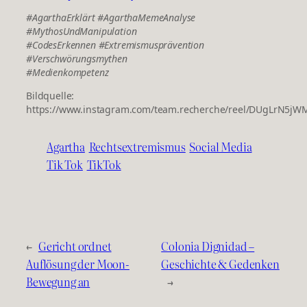
#AgarthaErklärt
#AgarthaMemeAnalyse
#MythosUndManipulation
#CodesErkennen
#Extremismusprävention
#Verschwörungsmythen
#Medienkompetenz
Bildquelle:
https://www.instagram.com/team.recherche/reel/DUgLrN5jW
Agartha
Rechtsextremismus
Social Media
Tik Tok
TikTok
←
Gericht ordnet
Colonia Dignidad –
Auflösung der Moon-
Geschichte & Gedenken
Bewegung an
→