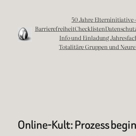
Zum
Inhalt
50 Jahre Elterninitiative
springen
Barrierefreiheit
Checklisten
Datenschut
Info und Einladung Jahresfa
Totalitäre Gruppen und Neure
Online-Kult: Prozess begi