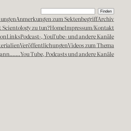
Suchen
Finden
lungen
Anmerkungen zum Sektenbegriff
Archiv
 Scientology zu tun?
Home
Impressum/Kontakt
kon
Links
Podcast-, YouTube- und andere Kanäle
erialien
Veröffentlichungen
Videos zum Thema
egann…….
You Tube, Podcasts und andere Kanäle