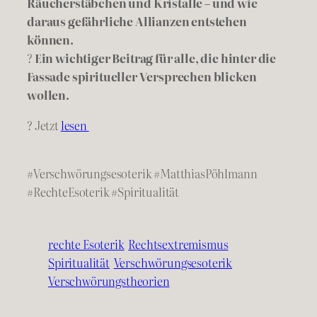
Räucherstäbchen und Kristalle – und wie
daraus gefährliche Allianzen entstehen
können.
?
Ein wichtiger Beitrag für alle, die hinter die
Fassade spiritueller Versprechen blicken
wollen.
? Jetzt
lesen
#Verschwörungsesoterik #MatthiasPöhlmann
#RechteEsoterik #Spiritualität
rechte Esoterik
Rechtsextremismus
Spiritualität
Verschwörungsesoterik
Verschwörungstheorien