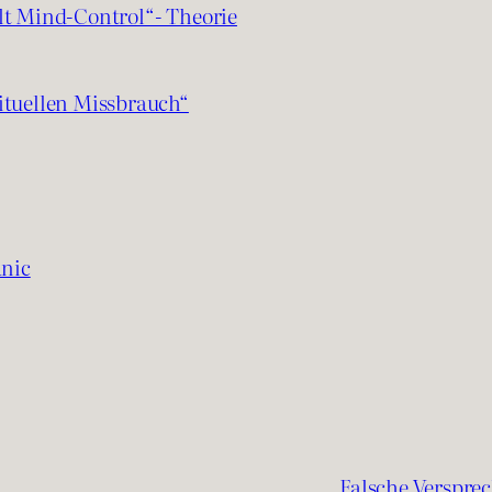
lt Mind-Control“- Theorie
ituellen Missbrauch“
anic
Falsche Verspre