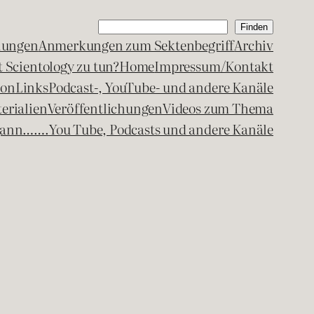
Suchen
Finden
lungen
Anmerkungen zum Sektenbegriff
Archiv
 Scientology zu tun?
Home
Impressum/Kontakt
kon
Links
Podcast-, YouTube- und andere Kanäle
erialien
Veröffentlichungen
Videos zum Thema
egann…….
You Tube, Podcasts und andere Kanäle