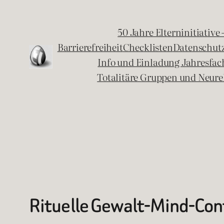
Zum
Inhalt
50 Jahre Elterninitiative
springen
Barrierefreiheit
Checklisten
Datenschut
Info und Einladung Jahresfa
Totalitäre Gruppen und Neure
Rituelle Gewalt-Mind-Con