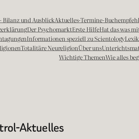
 – Bilanz und Ausblick
Aktuelles-Termine-Buchempfeh
zerklärung
Der Psychomarkt
Erste Hilfe
Hat das was mit
chtagungen
Informationen speziell zu Scientology
Lexi
ligionen
Totalitäre Neureligion
Über uns
Unterichtsmat
Wichtige Themen
Wie alles b
trol-Aktuelles