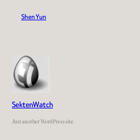
Shen Yun
SektenWatch
Just another WordPress site