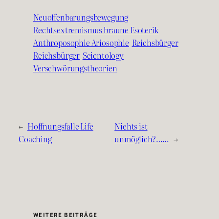
Neuoffenbarungsbewegung
Rechtsextremismus braune Esoterik
Anthroposophie Ariosophie
Reichsbürger
Reichsbürger
Scientology
Verschwörungstheorien
←
Hoffnungsfalle Life
Nichts ist
Coaching
unmöglich?……
→
WEITERE BEITRÄGE