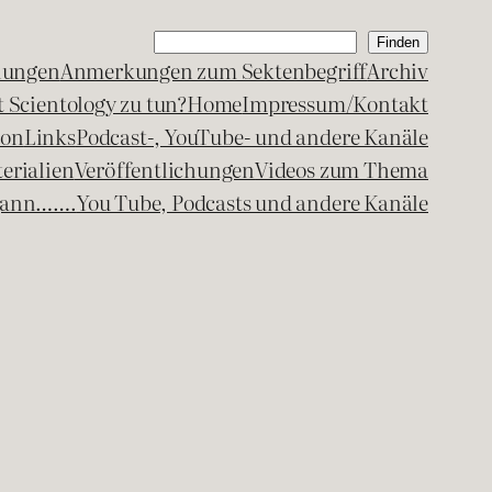
Suchen
Finden
lungen
Anmerkungen zum Sektenbegriff
Archiv
 Scientology zu tun?
Home
Impressum/Kontakt
kon
Links
Podcast-, YouTube- und andere Kanäle
erialien
Veröffentlichungen
Videos zum Thema
egann…….
You Tube, Podcasts und andere Kanäle