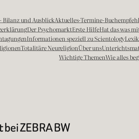
 – Bilanz und Ausblick
Aktuelles-Termine-Buchempfeh
zerklärung
Der Psychomarkt
Erste Hilfe
Hat das was mit
chtagungen
Informationen speziell zu Scientology
Lexi
ligionen
Totalitäre Neureligion
Über uns
Unterichtsmat
Wichtige Themen
Wie alles b
it bei ZEBRA BW