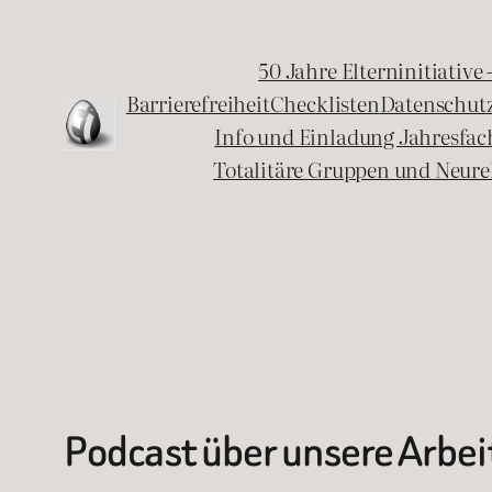
Zum
Inhalt
50 Jahre Elterninitiative
springen
Barrierefreiheit
Checklisten
Datenschut
Info und Einladung Jahresfa
Totalitäre Gruppen und Neure
Podcast über unsere Arbe