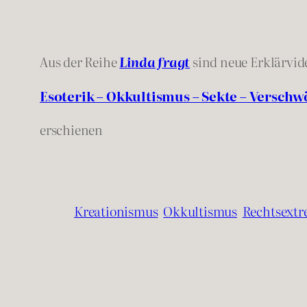
Aus der Reihe
Linda fragt
sind neue Erklärvid
Esoterik – Okkultismus – Sekte – Versch
erschienen
Kreationismus
Okkultismus
Rechtsextr