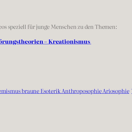
eos speziell für junge Menschen zu den Themen:
wörungstheorien – Kreationismus
emismus braune Esoterik Anthroposophie Ariosophie