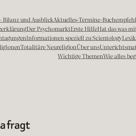
 – Bilanz und Ausblick
Aktuelles-Termine-Buchempfeh
zerklärung
Der Psychomarkt
Erste Hilfe
Hat das was mit
chtagungen
Informationen speziell zu Scientology
Lexi
ligionen
Totalitäre Neureligion
Über uns
Unterichtsmat
Wichtige Themen
Wie alles b
a fragt