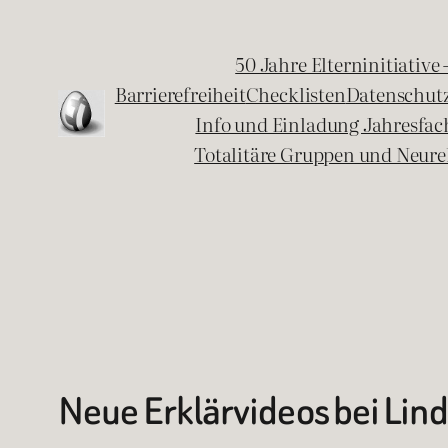
Zum
Inhalt
50 Jahre Elterninitiative
springen
Barrierefreiheit
Checklisten
Datenschut
Info und Einladung Jahresfa
Totalitäre Gruppen und Neure
Neue Erklärvideos bei Lind