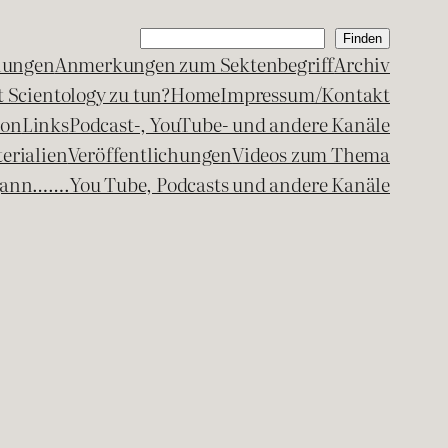
Suchen
Finden
lungen
Anmerkungen zum Sektenbegriff
Archiv
 Scientology zu tun?
Home
Impressum/Kontakt
kon
Links
Podcast-, YouTube- und andere Kanäle
erialien
Veröffentlichungen
Videos zum Thema
egann…….
You Tube, Podcasts und andere Kanäle