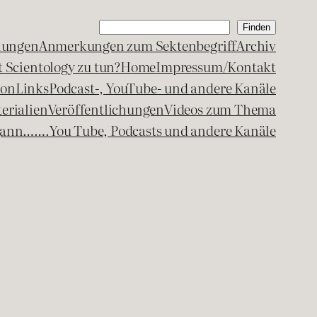
Suchen
Finden
lungen
Anmerkungen zum Sektenbegriff
Archiv
 Scientology zu tun?
Home
Impressum/Kontakt
kon
Links
Podcast-, YouTube- und andere Kanäle
erialien
Veröffentlichungen
Videos zum Thema
egann…….
You Tube, Podcasts und andere Kanäle