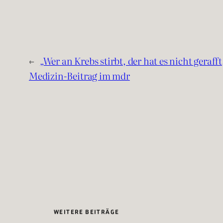
←
„Wer an Krebs stirbt, der hat es nicht geraf
Medizin-Beitrag im mdr
WEITERE BEITRÄGE