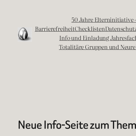
Zum
Inhalt
50 Jahre Elterninitiative
springen
Barrierefreiheit
Checklisten
Datenschut
Info und Einladung Jahresfa
Totalitäre Gruppen und Neure
Neue Info-Seite zum The