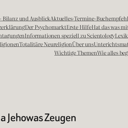
 – Bilanz und Ausblick
Aktuelles-Termine-Buchempfeh
zerklärung
Der Psychomarkt
Erste Hilfe
Hat das was mit
chtagungen
Informationen speziell zu Scientology
Lexi
ligionen
Totalitäre Neureligion
Über uns
Unterichtsmat
Wichtige Themen
Wie alles b
ma Jehowas Zeugen