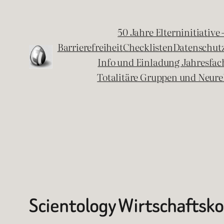
Zum
Inhalt
50 Jahre Elterninitiative
springen
Barrierefreiheit
Checklisten
Datenschut
Info und Einladung Jahresfa
Totalitäre Gruppen und Neure
Scientology Wirtschaftsko