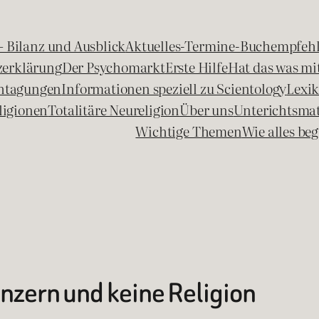
 – Bilanz und Ausblick
Aktuelles-Termine-Buchempfeh
zerklärung
Der Psychomarkt
Erste Hilfe
Hat das was mit
chtagungen
Informationen speziell zu Scientology
Lexi
ligionen
Totalitäre Neureligion
Über uns
Unterichtsmat
Wichtige Themen
Wie alles b
nzern und keine Religion