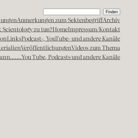
Suchen
Finden
lungen
Anmerkungen zum Sektenbegriff
Archiv
 Scientology zu tun?
Home
Impressum/Kontakt
kon
Links
Podcast-, YouTube- und andere Kanäle
erialien
Veröffentlichungen
Videos zum Thema
egann…….
You Tube, Podcasts und andere Kanäle