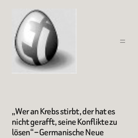
Zum
Inhalt
springen
„Wer an Krebs stirbt, der hat es
nicht gerafft, seine Konflikte zu
lösen“ – Germanische Neue