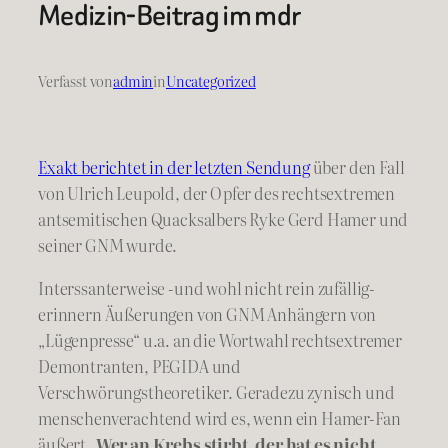
Medizin-Beitrag im mdr
Verfasst von
admin
in
Uncategorized
Exakt berichtet in der letzten Sendung
über den Fall
von Ulrich Leupold, der Opfer des rechtsextremen
antsemitischen Quacksalbers Ryke Gerd Hamer und
seiner GNM wurde.
Interssanterweise -und wohl nicht rein zufällig-
erinnern Äußerungen von GNM Anhängern von
„Lügenpresse“ u.a. an die Wortwahl rechtsextremer
Demontranten, PEGIDA und
Verschwörungstheoretiker. Geradezu zynisch und
menschenverachtend wird es, wenn ein Hamer-Fan
äußert
„Wer an Krebs stirbt, der hat es nicht