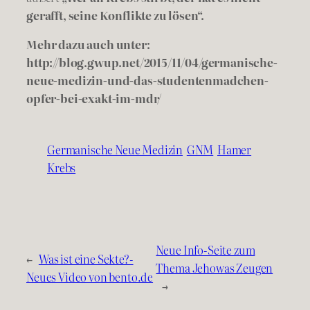
gerafft, seine Konflikte zu lösen“.
Mehr dazu auch unter:
http://blog.gwup.net/2015/11/04/germanische-
neue-medizin-und-das-studentenmadchen-
opfer-bei-exakt-im-mdr/
Germanische Neue Medizin
GNM
Hamer
Krebs
Neue Info-Seite zum
←
Was ist eine Sekte?-
Thema Jehowas Zeugen
Neues Video von bento.de
→