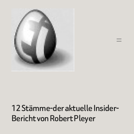
Zum
Inhalt
springen
12 Stämme-der aktuelle Insider-
Bericht von Robert Pleyer