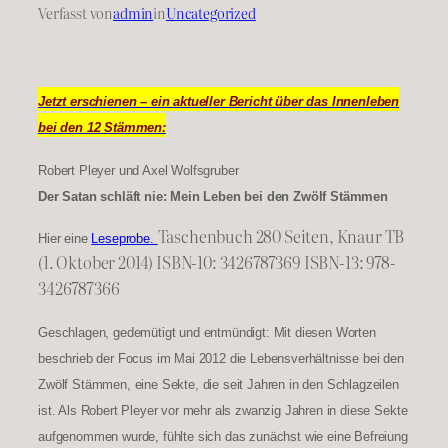
Verfasst von
admin
in
Uncategorized
Jetzt erschiene
n – ein aktueller Bericht über das Innenleben
bei den 12 Stämmen:
Robert Pleyer und Axel Wolfsgruber
Der Satan schläft nie: Mein Leben bei den Zwölf Stämmen
Taschenbuch 280 Seiten, Knaur TB
Hier eine
Leseprobe.
(1. Oktober 2014) ISBN-10: 3426787369 ISBN-13: 978-
3426787366
Geschlagen, gedemütigt und entmündigt: Mit diesen Worten
beschrieb der Focus im Mai 2012 die Lebensverhältnisse bei den
Zwölf Stämmen, eine Sekte, die seit Jahren in den Schlagzeilen
ist. Als Robert Pleyer vor mehr als zwanzig Jahren in diese Sekte
aufgenommen wurde, fühlte sich das zunächst wie eine Befreiung