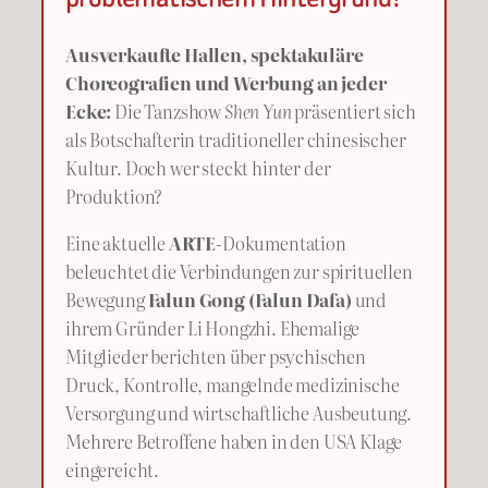
Ausverkaufte Hallen, spektakuläre
Choreografien und Werbung an jeder
Ecke:
Die Tanzshow
Shen Yun
präsentiert sich
als Botschafterin traditioneller chinesischer
Kultur. Doch wer steckt hinter der
Produktion?
Eine aktuelle
ARTE
-Dokumentation
beleuchtet die Verbindungen zur spirituellen
Bewegung
Falun Gong (Falun Dafa)
und
ihrem Gründer Li Hongzhi. Ehemalige
Mitglieder berichten über psychischen
Druck, Kontrolle, mangelnde medizinische
Versorgung und wirtschaftliche Ausbeutung.
Mehrere Betroffene haben in den USA Klage
eingereicht.