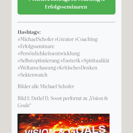
Erfolgsseminaren
Hashtags:
#MichaelSchofer #Greator #Coaching
#Erfolgsseminare
#Persönlichkeitsentwicklung
#Selbstoptimierung #Esoterik #Spiritualität
#Weltanschauung #KritischesDenken
#Sektenwatch
Bilder alle Michael Schofer
Bild 1: Detlef D. Soost performt zu „Vision &
Goals“