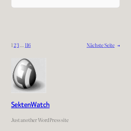
1
2
3
…
116
Nächste Seite
→
SektenWatch
Just another WordPress site