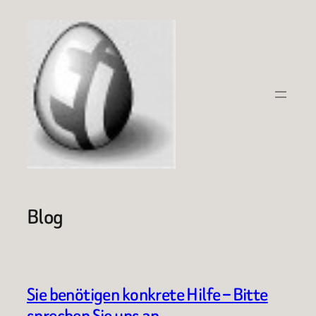
Zum
Inhalt
springen
Blog
Sie benötigen konkrete Hilfe – Bitte
sprechen Sie uns an