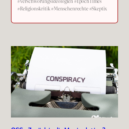
#Verschwörungsideologien #EpochTimes
#Religionskritik #Menschenrechte #Skeptix