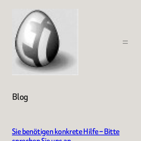
Zum
Inhalt
springen
Blog
Sie benötigen konkrete Hilfe – Bitte
sprechen Sie uns an