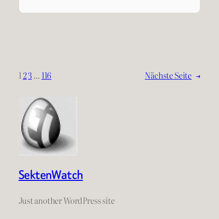
1
2
3
…
116
Nächste Seite
→
SektenWatch
Just another WordPress site