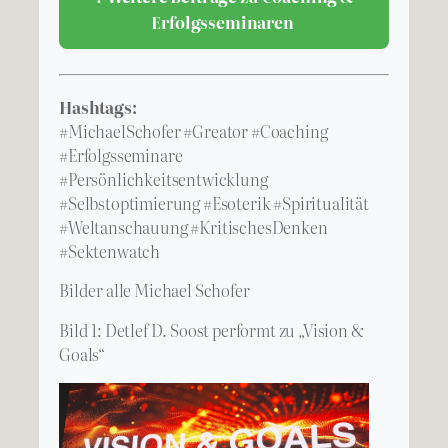
Erfolgsseminaren
Hashtags:
#MichaelSchofer #Greator #Coaching
#Erfolgsseminare
#Persönlichkeitsentwicklung
#Selbstoptimierung #Esoterik #Spiritualität
#Weltanschauung #KritischesDenken
#Sektenwatch
Bilder alle Michael Schofer
Bild 1: Detlef D. Soost performt zu „Vision &
Goals“