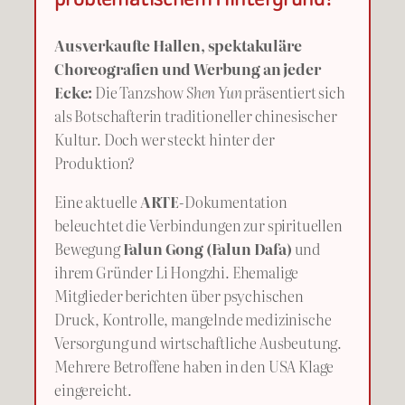
Ausverkaufte Hallen, spektakuläre
Choreografien und Werbung an jeder
Ecke:
Die Tanzshow
Shen Yun
präsentiert sich
als Botschafterin traditioneller chinesischer
Kultur. Doch wer steckt hinter der
Produktion?
Eine aktuelle
ARTE
-Dokumentation
beleuchtet die Verbindungen zur spirituellen
Bewegung
Falun Gong (Falun Dafa)
und
ihrem Gründer Li Hongzhi. Ehemalige
Mitglieder berichten über psychischen
Druck, Kontrolle, mangelnde medizinische
Versorgung und wirtschaftliche Ausbeutung.
Mehrere Betroffene haben in den USA Klage
eingereicht.