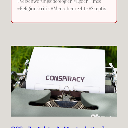
#Verschwörungsideologien #EpochTimes
#Religionskritik #Menschenrechte #Skeptix