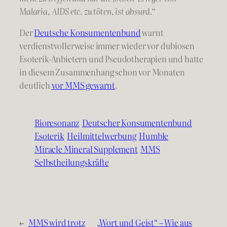
Malaria, AIDS etc. zu töten, ist absurd.“
Der
Deutsche Konsumentenbund
warnt
verdienstvollerweise immer wieder vor dubiosen
Esoterik-Anbietern und Pseudotherapien und hatte
in diesem Zusammenhang schon vor Monaten
deutlich
vor MMS gewarnt
.
Bioresonanz
Deutscher Konsumentenbund
Esoterik
Heilmittelwerbung
Humble
Miracle Mineral Supplement
MMS
Selbstheilungskräfte
←
MMS wird trotz
„Wort und Geist“ – Wie aus