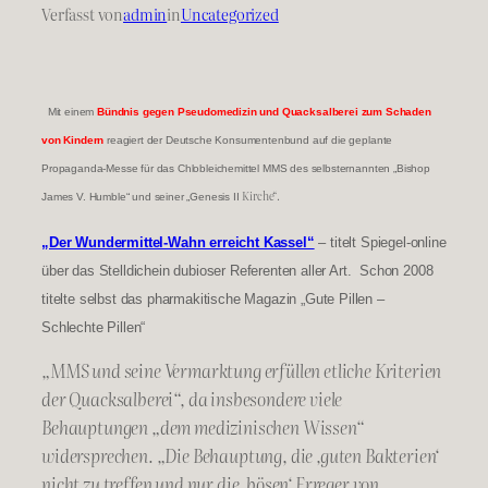
Verfasst von
admin
in
Uncategorized
Mit einem
Bündnis gegen Pseudomedizin und Quacksalberei zum Schaden
von Kindern
reagiert der Deutsche Konsumentenbund auf die geplante
Propaganda-Messe für das Chlobleichemittel MMS des selbsternannten
„Bishop
Kirche“.
James V. Humble“ und seiner „Genesis II
„Der Wundermittel-Wahn erreicht Kassel“
– titelt Spiegel-online
über das Stelldichein dubioser
Referenten aller Art. Schon 2008
titelte selbst das pharmakitische Magazin „Gute Pillen –
Schlechte Pillen“
„MMS und seine Vermarktung erfüllen etliche Kriterien
der Quacksalberei“, da insbesondere viele
Behauptungen „dem medizinischen Wissen“
widersprechen. „Die Behauptung, die ‚guten Bakterien‘
nicht zu treffen und nur die ‚bösen‘ Erreger von