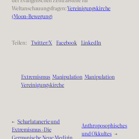
der Evangelischen Zentralstelle für
Weltanschauungsfragen:
Vereinigungskirche
(Moon-Bewegung)
Teilen:
Twitter/X
Facebook
LinkedIn
Extremismus
Manipulation
Manipulation
Vereinigungskirche
←
Scharlatanerie und
Anthroposophisches
Extremismus -Die
und Okkultes
→
Germanische Neue Medizin