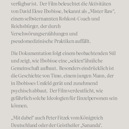
verfügbar ist. Der Film beleuchtet die Aktivitäten
von David Ekwe Ebobisse, bekannt als „Mister Raw“,
einem selbsternannten Rohkost-Coach und
Reichsbürger, der durch
Verschwörungserzählungen und
pseudomedizinische Praktiken auffällt.
Die Dokumentation folgt einem beobachtenden Stil
und zeigt, wie Ebobisse eine „sekten“ähnliche
Gemeinschaft aufbaut. Besonders eindrücklich ist
die Geschichte von Timo, einem jungen Mann, der
in Ebobisses Umfeld gerät und zunehmend
psychisch abbaut. Der Film verdeutlicht, wie
gefährlich solche Ideologien für Einzelpersonen sein
können.
„Mit dabei“ auch Peter Fitzek vom Königreich
Deutschland oder der Geistheiler „Sananda“.