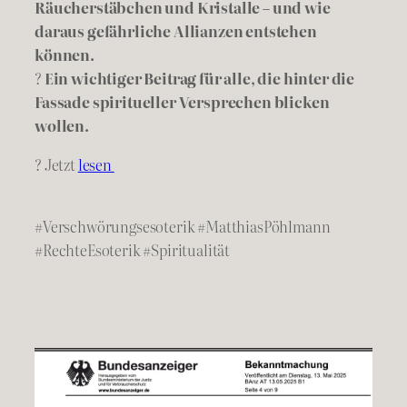
Räucherstäbchen und Kristalle – und wie
daraus gefährliche Allianzen entstehen
können.
?
Ein wichtiger Beitrag für alle, die hinter die
Fassade spiritueller Versprechen blicken
wollen.
? Jetzt
lesen
#Verschwörungsesoterik #MatthiasPöhlmann
#RechteEsoterik #Spiritualität