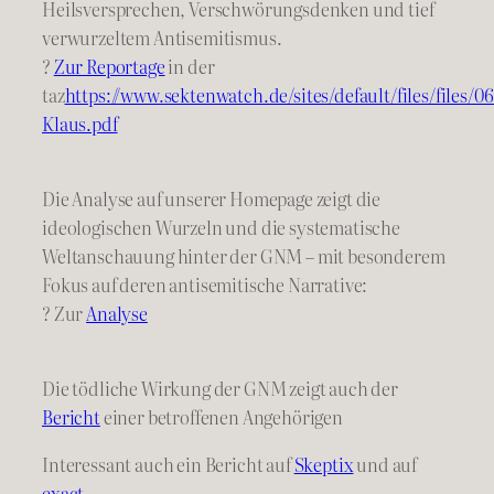
Heilsversprechen, Verschwörungsdenken und tief
verwurzeltem Antisemitismus.
?
Zur Reportage
in der
taz
https://www.sektenwatch.de/sites/default/files/files/0
Klaus.pdf
Die Analyse auf unserer Homepage zeigt die
ideologischen Wurzeln und die systematische
Weltanschauung hinter der GNM – mit besonderem
Fokus auf deren antisemitische Narrative:
? Zur
Analyse
Die tödliche Wirkung der GNM zeigt auch der
Bericht
einer betroffenen Angehörigen
Interessant auch ein Bericht auf
Skeptix
und auf
exact