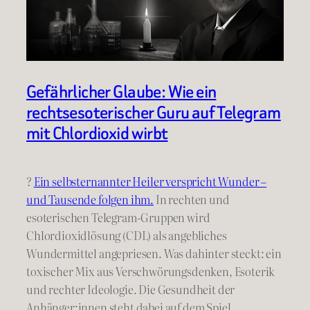
Gefährlicher Glaube: Wie ein
rechtsesoterischer Guru auf Telegram
mit Chlordioxid wirbt
?
Ein selbsternannter Heiler verspricht Wunder –
und Tausende folgen ihm.
In rechten und
esoterischen Telegram-Gruppen wird
Chlordioxidlösung (CDL) als angebliches
Wundermittel angepriesen. Was dahinter steckt: ein
toxischer Mix aus Verschwörungsdenken, Esoterik
und rechter Ideologie. Die Gesundheit der
Anhänger:innen steht dabei auf dem Spiel.