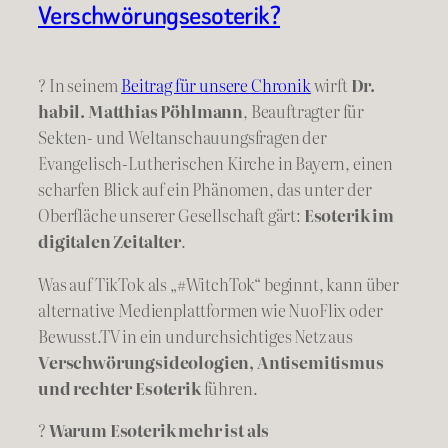
Verschwörungsesoterik?
? In seinem
Beitrag für unsere Chronik
wirft
Dr.
habil. Matthias Pöhlmann
, Beauftragter für
Sekten- und Weltanschauungsfragen der
Evangelisch-Lutherischen Kirche in Bayern, einen
scharfen Blick auf ein Phänomen, das unter der
Oberfläche unserer Gesellschaft gärt:
Esoterik im
digitalen Zeitalter
.
Was auf TikTok als „#WitchTok“ beginnt, kann über
alternative Medienplattformen wie NuoFlix oder
Bewusst.TV in ein undurchsichtiges Netz aus
Verschwörungsideologien, Antisemitismus
und rechter Esoterik
führen.
?
Warum Esoterik mehr ist als