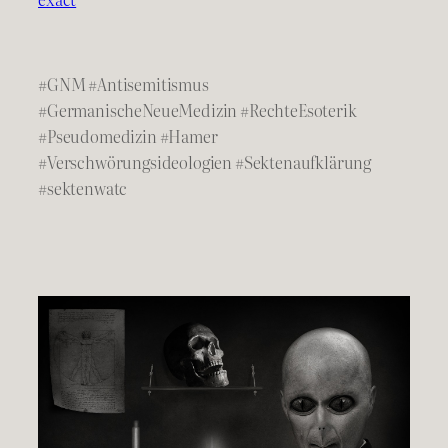
#GNM #Antisemitismus
#GermanischeNeueMedizin #RechteEsoterik
#Pseudomedizin #Hamer
#Verschwörungsideologien #Sektenaufklärung
#sektenwatc