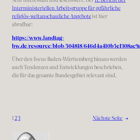
Interministeriellen Arbeitsgruppe für gefährliche
religiös-weltanschauliche Angebote
ist hier
abrufbar:
https://www.landtag-
bw.de/resource/blob/504818/646d4a410b5e1308ac9a
Über den Focus Baden-Württemberg hinaus werden
auch Tendenzen und Entwicklungen beschrieben,
die für das gesamte Bundesgebiet relevant sind.
1
2
3
Nächste Seite
→