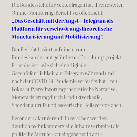
Die Bundesstelle für Sektenfragen hat ihren zweiten
Online-Monitoring-Bericht veröffentlicht:
„Das Geschäft mit der Angst – Telegram als
Plattform für verschwörungstheoretische
Monetarisierung und Mobilisierung“.
Der Bericht basiert auf einem vom
Bundeskanzleramt geförderten Forschungsprojekt.
Er analysiert, wie sich eine digitale
Gegenöffentlichkeit auf Telegram während und
nach der COVID-19-Pandemie verfestigt hat – mit
Fokus auf verschwörungstheoretische Narrative,
Monetarisierung durch Produktverkäufe,
Spendenaufrufe und esoterische Heilsversprechen.
Besonders alarmierend: Inzwischen werden
deutlich mehr kommerzielle Inhalte verbreitet als
politische Aufrufe – oft eingebettet in anti-