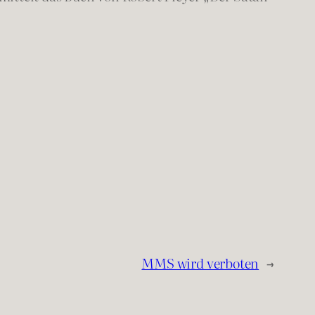
MMS wird verboten
→