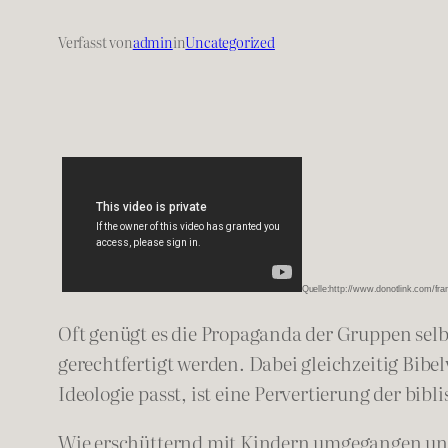
Verfasst von
admin
in
Uncategorized
Quelle:http://www.donotlink.com/f
Oft genügt es die Propaganda der Gruppen selb
gerechtfertigt werden. Dabei gleichzeitig Bi
Ideologie passt, ist eine Pervertierung der bibl
Wie erschütternd mit Kindern umgegangen und n