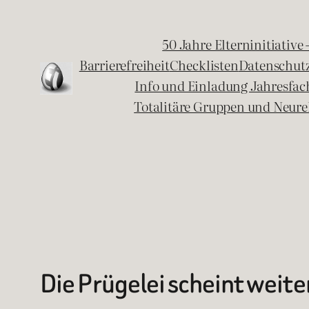
Zum
Inhalt
50 Jahre Elterninitiative
springen
Barrierefreiheit
Checklisten
Datenschut
Info und Einladung Jahresfa
Totalitäre Gruppen und Neure
Die Prügelei scheint weite