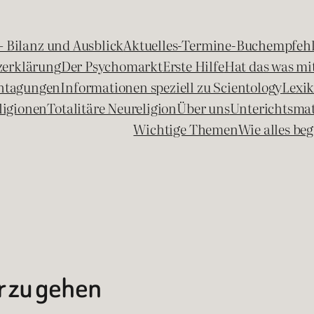
 – Bilanz und Ausblick
Aktuelles-Termine-Buchempfeh
zerklärung
Der Psychomarkt
Erste Hilfe
Hat das was mit
chtagungen
Informationen speziell zu Scientology
Lexi
ligionen
Totalitäre Neureligion
Über uns
Unterichtsmat
Wichtige Themen
Wie alles b
r zu gehen