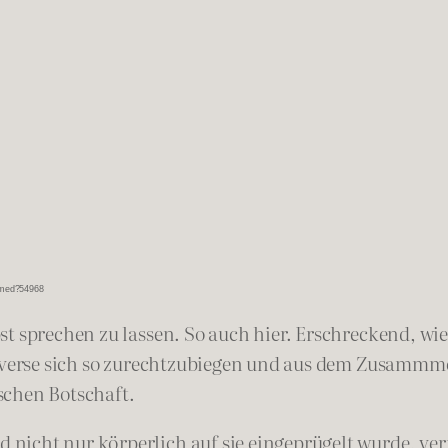
ramed?54968
st sprechen zu lassen. So auch hier. Erschreckend, w
belverse sich so zurechtzubiegen und aus dem Zusamm
ischen Botschaft.
icht nur körperlich auf sie eingeprügelt wurde, ver