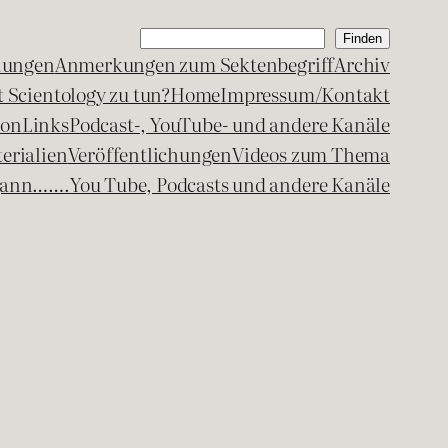
Suchen
Finden
lungen
Anmerkungen zum Sektenbegriff
Archiv
 Scientology zu tun?
Home
Impressum/Kontakt
kon
Links
Podcast-, YouTube- und andere Kanäle
erialien
Veröffentlichungen
Videos zum Thema
egann…….
You Tube, Podcasts und andere Kanäle