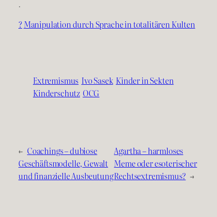
.
?
Manipulation durch Sprache in totalitären Kulten
Extremismus
Ivo Sasek
Kinder in Sekten
Kinderschutz
OCG
←
Coachings – dubiose
Agartha – harmloses
Geschäftsmodelle, Gewalt
Meme oder esoterischer
und finanzielle Ausbeutung
Rechtsextremismus?
→