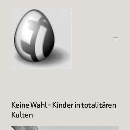
Zum
Inhalt
springen
Keine Wahl – Kinder in totalitären
Kulten