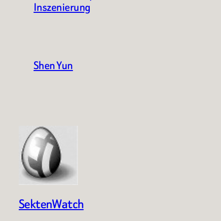
Inszenierung
Shen Yun
SektenWatch