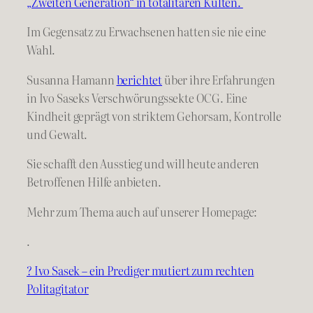
„Zweiten Generation“ in totalitären Kulten.
Im Gegensatz zu Erwachsenen hatten sie nie eine
Wahl.
Susanna Hamann
berichtet
über ihre Erfahrungen
in Ivo Saseks Verschwörungssekte OCG. Eine
Kindheit geprägt von striktem Gehorsam, Kontrolle
und Gewalt.
Sie schafft den Ausstieg und will heute anderen
Betroffenen Hilfe anbieten.
Mehr zum Thema auch auf unserer Homepage:
.
? Ivo Sasek – ein Prediger mutiert zum rechten
Politagitator