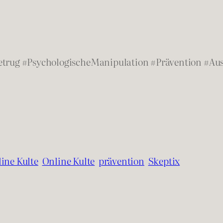
Betrug #PsychologischeManipulation #Prävention #A
ine Kulte
Online Kulte
prävention
Skeptix