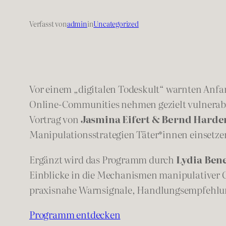
Verfasst von
admin
in
Uncategorized
Vor einem „digitalen Todeskult“ warnten Anfa
Online-Communities nehmen gezielt vulnerable 
Vortrag von
Jasmina Eifert & Bernd Harde
Manipulationsstrategien Täter*innen einsetze
Ergänzt wird das Programm durch
Lydia Ben
Einblicke in die Mechanismen manipulativer 
praxisnahe Warnsignale, Handlungsempfehlung
Programm entdecken