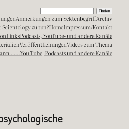
Suchen
Finden
lungen
Anmerkungen zum Sektenbegriff
Archiv
 Scientology zu tun?
Home
Impressum/Kontakt
kon
Links
Podcast-, YouTube- und andere Kanäle
erialien
Veröffentlichungen
Videos zum Thema
egann…….
You Tube, Podcasts und andere Kanäle
 psychologische