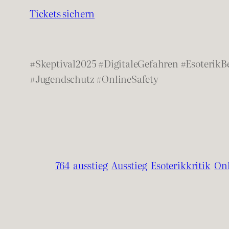
Tickets sichern
#Skeptival2025 #DigitaleGefahren #Esoterik
#Jugendschutz #OnlineSafety
764
ausstieg
Ausstieg
Esoterikkritik
Onl