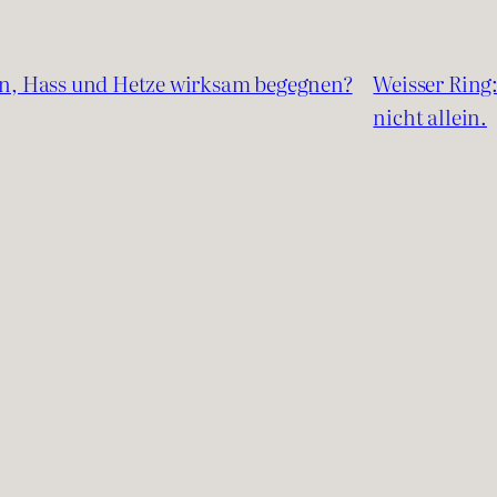
n, Hass und Hetze wirksam begegnen?
Weisser Ring
nicht allein.