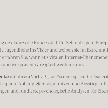
ng des Jahres die Bundesstell für Sektenfragen, Euro
Jugendliche ins Visier und treiben sie im Extremfall 
r
erfahren Sie, wann aus viralen Internet-Phänomene
n und wie präventiv reagiert werden kann.
ecke
mit ihrem Vortrag
„Die Psychologie hinter Esoter
Gruppen, Abhängigkeitsdynamiken und Ausstiegshilfe
en und fundierte psychologische Analysen für Elter