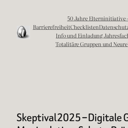
Zum
Inhalt
50 Jahre Elterninitiative
springen
Barrierefreiheit
Checklisten
Datenschut
Info und Einladung Jahresfa
Totalitäre Gruppen und Neure
Skeptival 2025 – Digitale