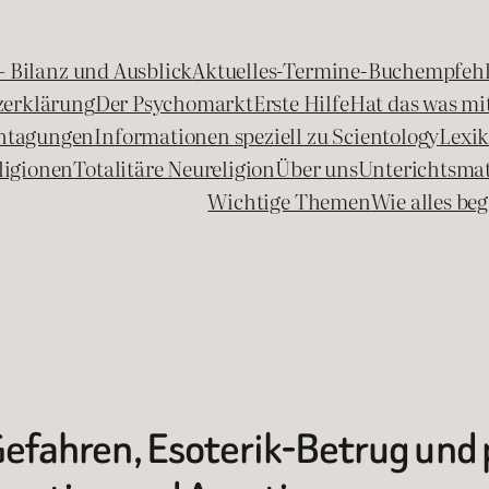
 – Bilanz und Ausblick
Aktuelles-Termine-Buchempfeh
zerklärung
Der Psychomarkt
Erste Hilfe
Hat das was mit
chtagungen
Informationen speziell zu Scientology
Lexi
ligionen
Totalitäre Neureligion
Über uns
Unterichtsmat
Wichtige Themen
Wie alles b
 Gefahren, Esoterik-Betrug und