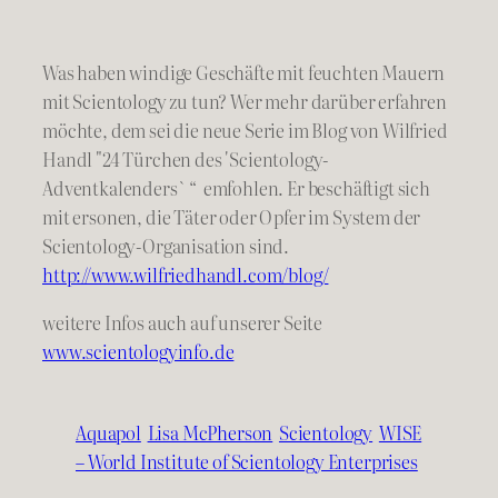
Was haben windige Geschäfte mit feuchten Mauern
mit Scientology zu tun? Wer mehr darüber erfahren
möchte, dem sei die neue Serie im Blog von Wilfried
Handl "24 Türchen des 'Scientology-
Adventkalenders` “ emfohlen. Er beschäftigt sich
mit ersonen, die Täter oder Opfer im System der
Scientology-Organisation sind.
http://www.wilfriedhandl.com/blog/
weitere Infos auch auf unserer Seite
www.scientologyinfo.de
Aquapol
Lisa McPherson
Scientology
WISE
– World Institute of Scientology Enterprises