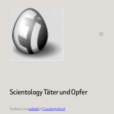
Zum
Inhalt
springen
Scientology Täter und Opfer
Verfasst von
admin
in
Uncategorized