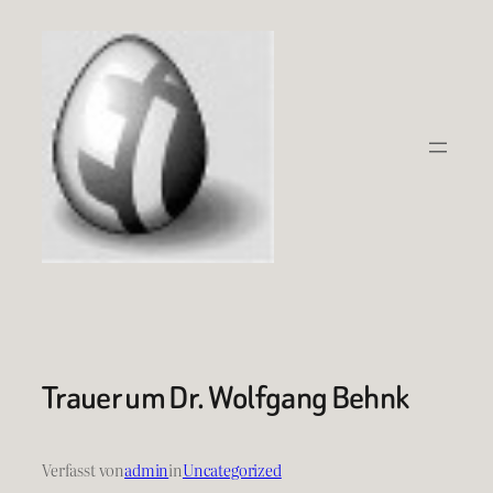
Zum
Inhalt
springen
Trauer um Dr. Wolfgang Behnk
Verfasst von
admin
in
Uncategorized