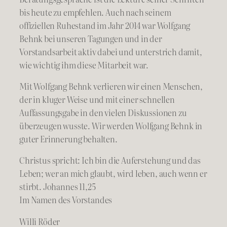
bis heute zu empfehlen. Auch nach seinem
offiziellen Ruhestand im Jahr 2014 war Wolfgang
Behnk bei unseren Tagungen und in der
Vorstandsarbeit aktiv dabei und unterstrich damit,
wie wichtig ihm diese Mitarbeit war.
Mit Wolfgang Behnk verlieren wir einen Menschen,
der in kluger Weise und mit einer schnellen
Auffassungsgabe in den vielen Diskussionen zu
überzeugen wusste. Wir werden Wolfgang Behnk in
guter Erinnerung behalten.
Christus spricht: Ich bin die Auferstehung und das
Leben; wer an mich glaubt, wird leben, auch wenn er
stirbt. Johannes 11,25
Im Namen des Vorstandes
Willi Röder