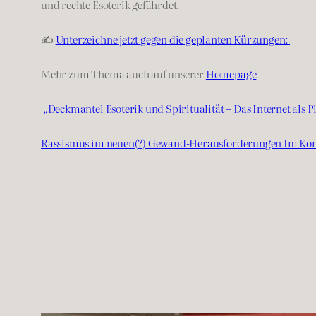
und rechte Esoterik gefährdet.
✍️
Unterzeichne jetzt gegen die geplanten Kürzungen:
Mehr zum Thema auch auf unserer
Homepage
„Deckmantel Esoterik und Spiritualität – Das Internet als
Rassismus im neuen(?) Gewand-Herausforderungen Im Komm