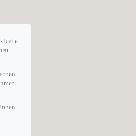
ktuelle
chen
ischen
nahmen
rinnen