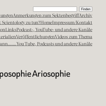
Suchen
Finden
lungen
Anmerkungen zum Sektenbegriff
Archiv
 Scientology zu tun?
Home
Impressum/Kontakt
kon
Links
Podcast-, YouTube- und andere Kanäle
erialien
Veröffentlichungen
Videos zum Thema
egann…….
You Tube, Podcasts und andere Kanäle
posophie Ariosophie