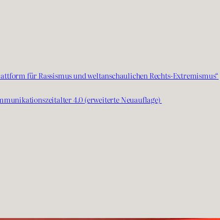
 Plattform für Rassismus und weltanschaulichen Rechts-Extremismus“
unikationszeitalter 4.0 (erweiterte Neuauflage)