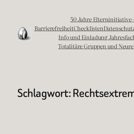
Zum
Inhalt
50 Jahre Elterninitiative
springen
Barrierefreiheit
Checklisten
Datenschut
Info und Einladung Jahresfa
Totalitäre Gruppen und Neure
Schlagwort:
Rechtsextrem