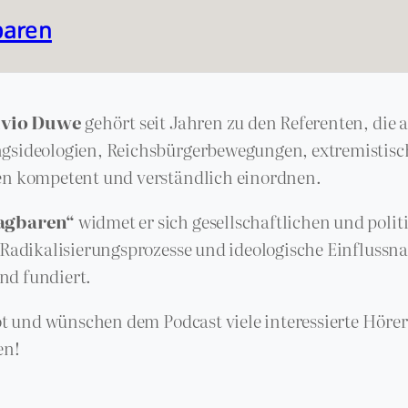
baren
lvio Duwe
gehört seit Jahren zu den Referenten, die a
gsideologien, Reichsbürgerbewegungen, extremistis
en kompetent und verständlich einordnen.
agbaren“
widmet er sich gesellschaftlichen und polit
 Radikalisierungsprozesse und ideologische Einfluss
nd fundiert.
ot und wünschen dem Podcast viele interessierte Höre
en!