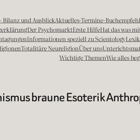
 – Bilanz und Ausblick
Aktuelles-Termine-Buchempfeh
zerklärung
Der Psychomarkt
Erste Hilfe
Hat das was mit
chtagungen
Informationen speziell zu Scientology
Lexi
ligionen
Totalitäre Neureligion
Über uns
Unterichtsmat
Wichtige Themen
Wie alles b
ismus braune Esoterik Anthro