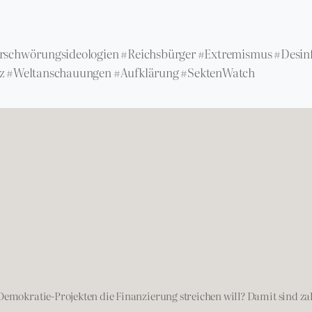
rschwörungsideologien #Reichsbürger #Extremismus #Desin
z #Weltanschauungen #Aufklärung #SektenWatch
Demokratie-Projekten die Finanzierung streichen will? Damit sind za