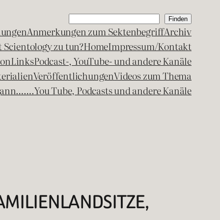
Suchen
Finden
lungen
Anmerkungen zum Sektenbegriff
Archiv
 Scientology zu tun?
Home
Impressum/Kontakt
kon
Links
Podcast-, YouTube- und andere Kanäle
erialien
Veröffentlichungen
Videos zum Thema
egann…….
You Tube, Podcasts und andere Kanäle
 FAMILIENLANDSITZE,