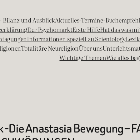
 – Bilanz und Ausblick
Aktuelles-Termine-Buchempfeh
zerklärung
Der Psychomarkt
Erste Hilfe
Hat das was mit
chtagungen
Informationen speziell zu Scientology
Lexi
ligionen
Totalitäre Neureligion
Über uns
Unterichtsmat
Wichtige Themen
Wie alles b
ik -Die Anastasia Bewegung –