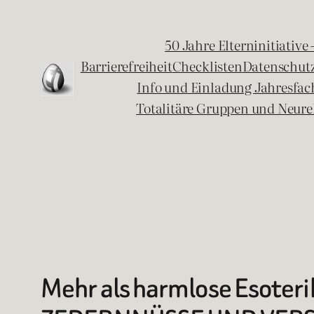
Zum
Inhalt
50 Jahre Elterninitiative
springen
Barrierefreiheit
Checklisten
Datenschut
Info und Einladung Jahresfa
Totalitäre Gruppen und Neure
Mehr als harmlose Esoter